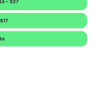
LE - $27
 $17
da