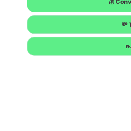
💰 Conv
💸 
