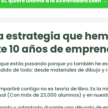
Sí, quiero unirme a la Aceleradora Edén →
 estrategia que he
e 10 años de empre
 que estás pasando porque yo también he est
ido de todo: desde materiales de dibujo y 
mpartiré contigo no es teoría de libro. Es l
ual (Con más de 23,000 alumnos) y en nuest
inado y adaptado durante una década de em