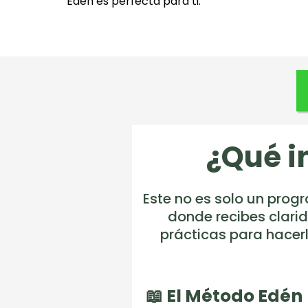
Edén es perfecta para ti.
¿Qué i
Este no es solo un prog
donde recibes clari
prácticas para hacer
📖 El Método Edén